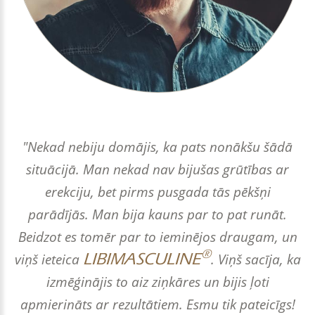
"Nekad nebiju domājis, ka pats nonākšu šādā
situācijā. Man nekad nav bijušas grūtības ar
erekciju, bet pirms pusgada tās pēkšņi
parādījās. Man bija kauns par to pat runāt.
Beidzot es tomēr par to ieminējos draugam, un
®
LIBIMASCULINE
viņš ieteica
. Viņš sacīja, ka
izmēģinājis to aiz ziņkāres un bijis ļoti
apmierināts ar rezultātiem. Esmu tik pateicīgs!