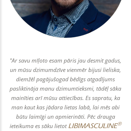
"Ar savu mīļoto esam pāris jau desmit gadus,
un mūsu dzimumdzīve vienmēr bijusi lieliska,
diemžēl pagājušogad bēdīgs atgadījums
pasliktināja manu dzimumtieksmi, tādēļ sāka
mainīties arī mūsu attiecības. Es sapratu, ka
man kaut kas jādara lietas labā, lai mēs abi
būtu laimīgi un apmierināti. Pēc drauga
®
LIBIMASCULINE
ieteikuma es sāku lietot