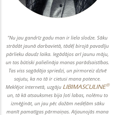
"Nu jau gandrīz gadu man ir liela slodze. Sāku
strādāt jaunā darbavietā, tādēļ birojā pavadīju
pārlieku daudz laika. Iegādājos arī jaunu māju,
un tas būtiski palielināja manas parādsaistības.
Tas viss sagādāja spriedzi, un pirmoreiz dzīvē
sajutu, ka no tā ir cietusi mana potence.
®
LIBIMASCULINE
Meklējot internetā, uzgāju
un, tā kā atsauksmes bija ļoti labas, nolēmu to
izmēģināt, un jau pēc dažām nedēļām sāku
manīt pamatīgas pārmaiņas. Atjaunojās mana