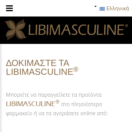
Ελληνικά
ΔΟΚΙΜΆΣΤΕ
ΤΑ
®
LIBIMASCULINE
Μπορείτε να παραγγείλετε τα προϊόντα
®
LIBIMASCULINE
στο πλησιέστερο
φαρμακείο ή να τα αγοράσετε online από: